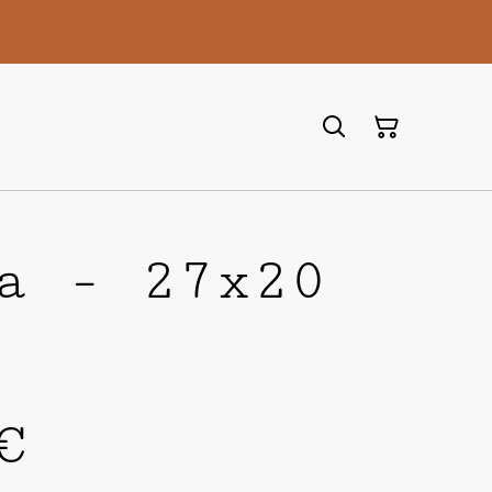
a - 27x20
€