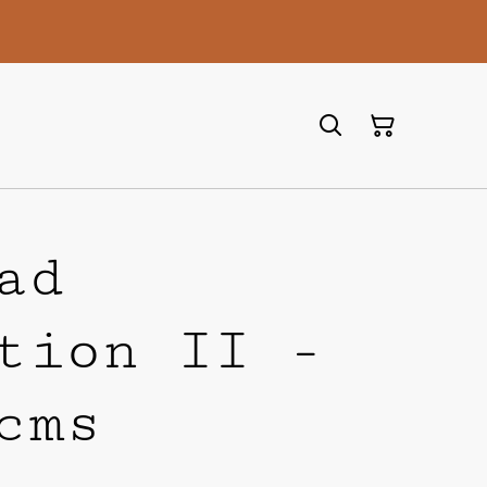
ad
tion II -
cms